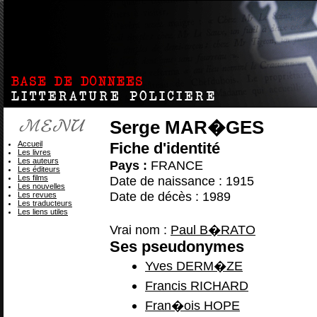
Serge MAR�GES
Accueil
Fiche d'identité
Les livres
Les auteurs
Pays :
FRANCE
Les éditeurs
Les films
Date de naissance : 1915
Les nouvelles
Date de décès : 1989
Les revues
Les traducteurs
Les liens utiles
Vrai nom :
Paul B�RATO
Ses pseudonymes
Yves DERM�ZE
Francis RICHARD
Fran�ois HOPE