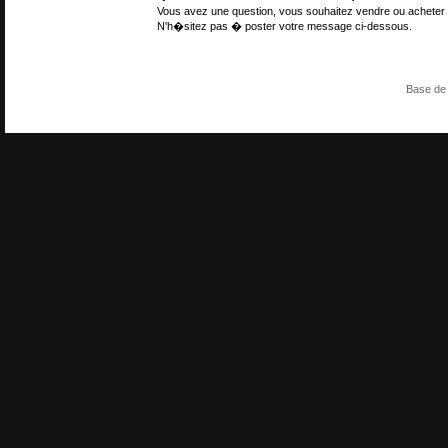
Vous avez une question, vous souhaitez vendre ou acheter 
N'h�sitez pas � poster votre message ci-dessous.
Base de