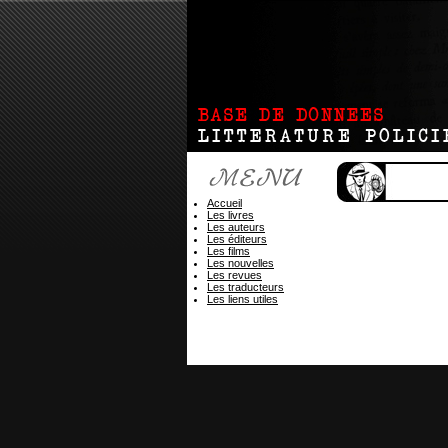
Accueil
Les livres
Les auteurs
Les éditeurs
Les films
Les nouvelles
Les revues
Les traducteurs
Les liens utiles