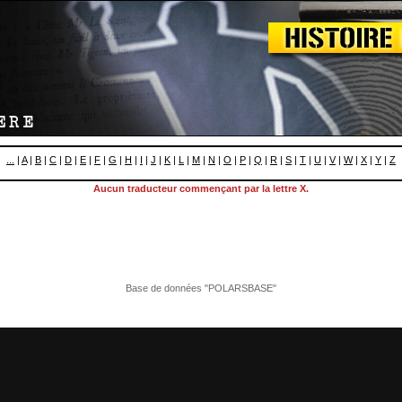
...
|
A
|
B
|
C
|
D
|
E
|
F
|
G
|
H
|
I
|
J
|
K
|
L
|
M
|
N
|
O
|
P
|
Q
|
R
|
S
|
T
|
U
|
V
|
W
|
X
|
Y
|
Z
Aucun traducteur commençant par la lettre X.
Base de données "POLARSBASE"