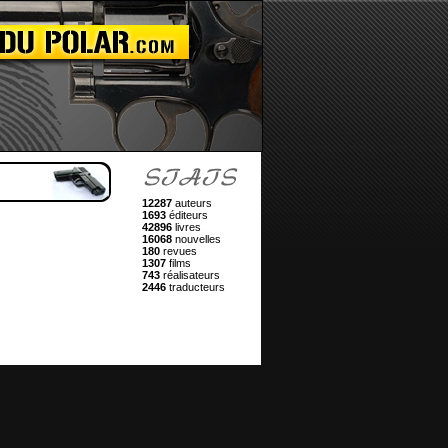
12287
auteurs
1693
éditeurs
42896
livres
16068
nouvelles
180
revues
1307
films
743
réalisateurs
2446
traducteurs