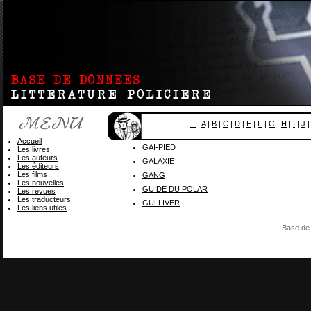
...
|
A
|
B
|
C
|
D
|
E
|
F
|
G
|
H
|
I
|
J
Accueil
GAI-PIED
Les livres
Les auteurs
GALAXIE
Les éditeurs
Les films
GANG
Les nouvelles
GUIDE DU POLAR
Les revues
Les traducteurs
GULLIVER
Les liens utiles
Base de