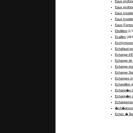
Eaux profon
Eaux profon
Eaux troubl
Eaux troubl
Eaux-Fortes
Ebullition
(L'
Ecailles
(All
Ecchymoses
Echafaud po
Echange d'E
Echange d
Echange mor
Echange St
Echanges int
Echantillon g
Echapp�e b
Echapp�e d
Echappement
�ch�ances 
Echec � Ba