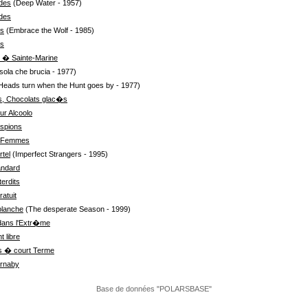
des
(Deep Water - 1957)
des
es
(Embrace the Wolf - 1985)
es
 � Sainte-Marine
Isola che brucia - 1977)
 Heads turn when the Hunt goes by - 1977)
, Chocolats glac�s
ur Alcoolo
spions
e Femmes
tel
(Imperfect Strangers - 1995)
andard
erdits
ratuit
lanche
(The desperate Season - 1999)
ans l'Extr�me
 libre
� court Terme
rnaby
Base de données "POLARSBASE"