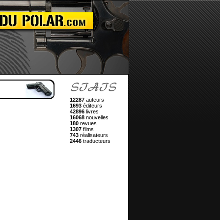
12287
auteurs
1693
éditeurs
42896
livres
16068
nouvelles
180
revues
1307
films
743
réalisateurs
2446
traducteurs