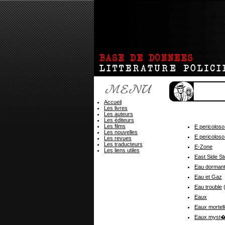
Accueil
Les livres
Les auteurs
Les éditeurs
Les films
E pericoloso
Les nouvelles
E pericoloso
Les revues
Les traducteurs
E-Zone
Les liens utiles
East Side St
Eau dorman
Eau et Gaz
Eau trouble
(
Eaux
Eaux mortel
Eaux myst�r