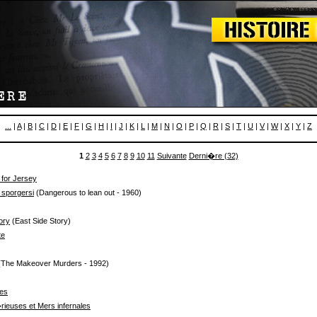
...
|
A
|
B
|
C
|
D
|
E
|
F
|
G
|
H
|
I
|
J
|
K
|
L
|
M
|
N
|
O
|
P
|
Q
|
R
|
S
|
T
|
U
|
V
|
W
|
X
|
Y
|
Z
1
2
3
4
5
6
7
8
9
10
11
Suivante
Derni�re (32)
 for Jersey
 sporgersi
(Dangerous to lean out - 1960)
ory
(East Side Story)
te
The Makeover Murders - 1992)
les
ieuses et Mers infernales