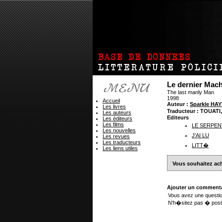
Le dernier Mac
The last manly Man
1998
Accueil
Auteur :
Sparkle HA
Les livres
Traducteur : TOUATI
Les auteurs
Editeurs
Les éditeurs
Les films
LE SERPEN
Les nouvelles
J'AI LU
Les revues
Les traducteurs
LITT�
Les liens utiles
Vous souhaitez ach
Ajouter un commenta
Vous avez une questio
N'h�sitez pas � post