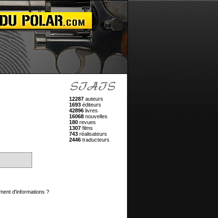
12287
auteurs
1693
éditeurs
42896
livres
16068
nouvelles
180
revues
1307
films
743
réalisateurs
2446
traducteurs
ment d'informations ?