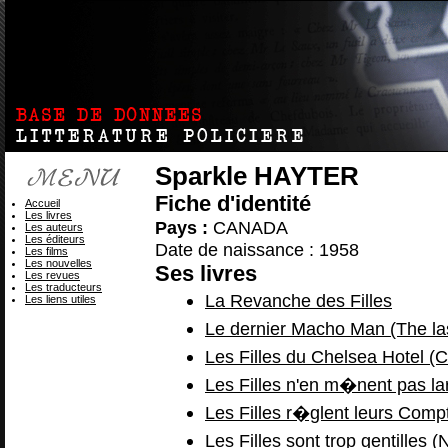
Sparkle HAYTER
Fiche d'identité
Accueil
Les livres
Pays :
CANADA
Les auteurs
Les éditeurs
Date de naissance : 1958
Les films
Les nouvelles
Ses livres
Les revues
Les traducteurs
La Revanche des Filles
Les liens utiles
Le dernier Macho Man (The la
Les Filles du Chelsea Hotel (
Les Filles n'en m�nent pas lar
Les Filles r�glent leurs Compt
Les Filles sont trop gentilles (N