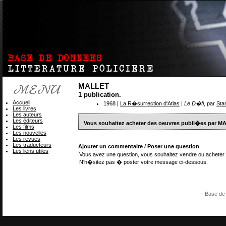
MALLET
1 publication.
Accueil
1968 |
La R�surrection d'Atlas
| Le D�fi
, par
Sta
Les livres
Les auteurs
Les éditeurs
Vous souhaitez acheter des oeuvres publi�es par M
Les films
Les nouvelles
Les revues
Les traducteurs
Ajouter un commentaire / Poser une question
Les liens utiles
Vous avez une question, vous souhaitez vendre ou acheter 
N'h�sitez pas � poster votre message ci-dessous.
Base de