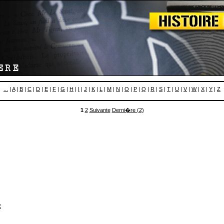
...
|
A
|
B
|
C
|
D
|
E
|
F
|
G
|
H
|
I
|
J
|
K
|
L
|
M
|
N
|
O
|
P
|
Q
|
R
|
S
|
T
|
U
|
V
|
W
|
X
|
Y
|
Z
1
2
Suivante
Derni�re (2)
E