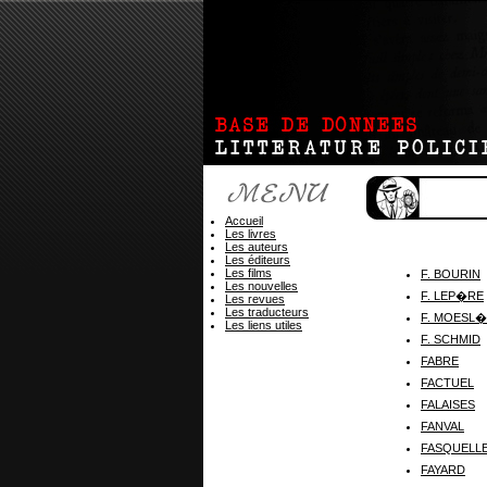
Accueil
Les livres
Les auteurs
Les éditeurs
Les films
F. BOURIN
Les nouvelles
F. LEP�RE
Les revues
Les traducteurs
F. MOESL�
Les liens utiles
F. SCHMID
FABRE
FACTUEL
FALAISES
FANVAL
FASQUELL
FAYARD