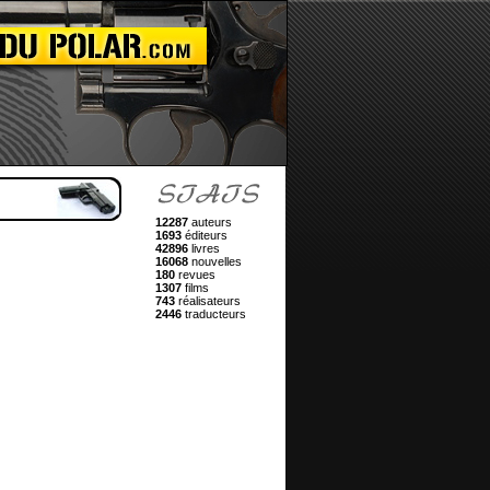
12287
auteurs
1693
éditeurs
42896
livres
16068
nouvelles
180
revues
1307
films
743
réalisateurs
2446
traducteurs