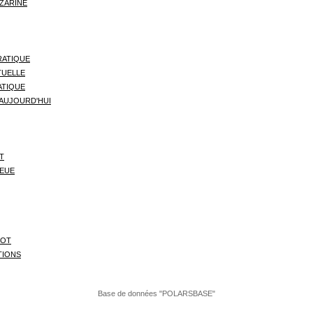
ZARINE
RATIQUE
TUELLE
ATIQUE
AUJOURD'HUI
T
LEUE
DOT
TIONS
Base de données "POLARSBASE"