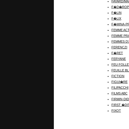
FAYARD/MA
F�D�ROP
F�LIN
F�LIX
F�MINA-P
FEMME AC
FEMME PR
FEMMES D'
FERENCZI
F�RET
FERYANE
FEU FOLLE
FEUILLE B
FICTION
FIGUI�RE
FILIPACCHI
FILMS ABC
FIRMIN-DI
FIRST �DI
FIXOT