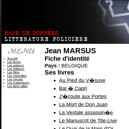
Jean MARSUS
Fiche d'identité
Accueil
Les livres
Pays :
BELGIQUE
Les auteurs
Les éditeurs
Ses livres
Les films
Les nouvelles
Au Pied du V�suve
Les revues
Les traducteurs
Les liens utiles
Bal � Capri
J'�coute aux Portes
La Mort de Don Juan
La Vestale assassin�e
Le Manuscrit de Tite-Live
Le Quai de la Main d'Or