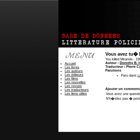
Vous avez tu� 
You killed Miranda - 1
Auteur :
Dorothy B.
Accueil
Traducteur : Pierre
Les livres
Parutions
Les auteurs
Les éditeurs
Paru dans
L
Les films
Les nouvelles
Les revues
Ajouter un commenta
Les traducteurs
Les liens utiles
Vous avez une questio
N'h�sitez pas � post