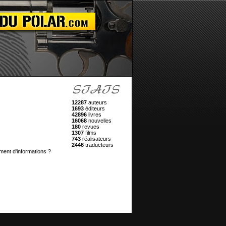
12287
auteurs
1693
éditeurs
42896
livres
16068
nouvelles
180
revues
1307
films
743
réalisateurs
2446
traducteurs
ment d'informations ?