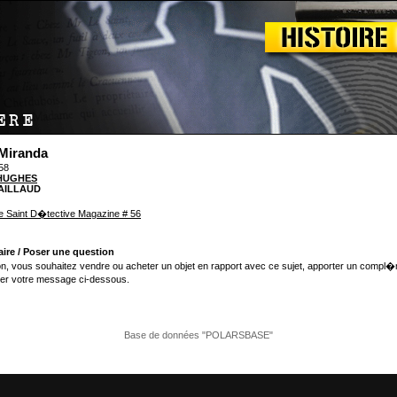
Miranda
958
 HUGHES
 CAILLAUD
e Saint D�tective Magazine # 56
ire / Poser une question
n, vous souhaitez vendre ou acheter un objet en rapport avec ce sujet, apporter un compl�
er votre message ci-dessous.
Base de données "POLARSBASE"