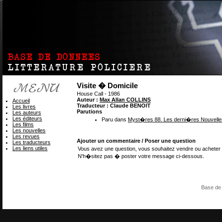
Visite � Domicile
House Call - 1986
Auteur :
Max Allan COLLINS
Accueil
Traducteur : Claude BENOIT
Les livres
Parutions
Les auteurs
Les éditeurs
Paru dans
Myst�res 88. Les derni�res Nouvelle
Les films
Les nouvelles
Les revues
Ajouter un commentaire / Poser une question
Les traducteurs
Les liens utiles
Vous avez une question, vous souhaitez vendre ou acheter 
N'h�sitez pas � poster votre message ci-dessous.
Base de