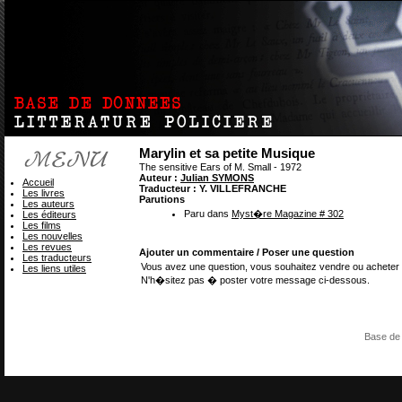
Marylin et sa petite Musique
The sensitive Ears of M. Small - 1972
Auteur :
Julian SYMONS
Accueil
Traducteur : Y. VILLEFRANCHE
Les livres
Parutions
Les auteurs
Paru dans
Myst�re Magazine # 302
Les éditeurs
Les films
Les nouvelles
Les revues
Ajouter un commentaire / Poser une question
Les traducteurs
Vous avez une question, vous souhaitez vendre ou acheter 
Les liens utiles
N'h�sitez pas � poster votre message ci-dessous.
Base de