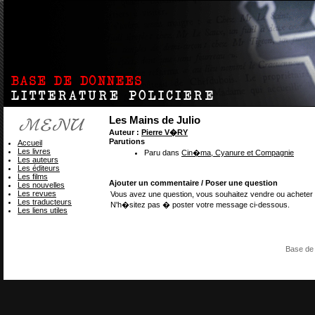
Les Mains de Julio
Auteur :
Pierre V�RY
Parutions
Accueil
Les livres
Paru dans
Cin�ma, Cyanure et Compagnie
Les auteurs
Les éditeurs
Les films
Ajouter un commentaire / Poser une question
Les nouvelles
Les revues
Vous avez une question, vous souhaitez vendre ou acheter 
Les traducteurs
N'h�sitez pas � poster votre message ci-dessous.
Les liens utiles
Base de