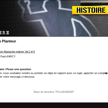
u Planteur
on Magazine policier Vol.1 # 9
: Paul d'ARCY
ire / Poser une question
n, vous souhaitez vendre ou acheter un objet en rapport avec ce sujet, apporter un compl�
er votre message ci-dessous.
Base de données "POLARSBASE"