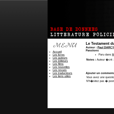
Le Testament d
Auteur :
Paul DARCY
Parutions
Accueil
Paru dans
M
Les livres
Les auteurs
Notes :
Auteur �crit 
Les éditeurs
Les films
Les nouvelles
Les revues
Les traducteurs
Ajouter un commenta
Les liens utiles
Vous avez une questio
N'h�sitez pas � post