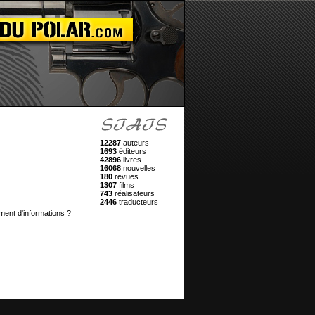
12287
auteurs
1693
éditeurs
42896
livres
16068
nouvelles
180
revues
1307
films
743
réalisateurs
2446
traducteurs
ment d'informations ?