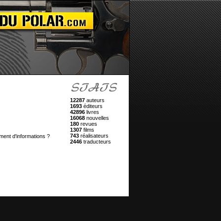
12287
auteurs
1693
éditeurs
42896
livres
16068
nouvelles
180
revues
1307
films
743
réalisateurs
ment d'informations ?
2446
traducteurs