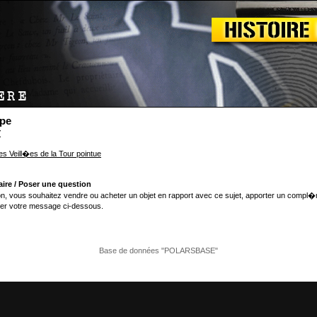
ape
Y
es Veill�es de la Tour pointue
ire / Poser une question
n, vous souhaitez vendre ou acheter un objet en rapport avec ce sujet, apporter un compl�
er votre message ci-dessous.
Base de données "POLARSBASE"