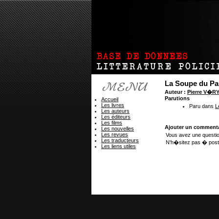
La Soupe du P
Auteur :
Pierre V�R
Parutions
Accueil
Les livres
Paru dans
L
Les auteurs
Les éditeurs
Les films
Ajouter un commenta
Les nouvelles
Les revues
Vous avez une questio
Les traducteurs
N'h�sitez pas � post
Les liens utiles