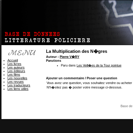
La Multiplication des N�gres
Auteur :
Pierre V�RY
Accueil
Parutions
Les livres
Paru dans
Les Veill�es de la Tour pointue
Les auteurs
Les éditeurs
Les films
Les nouvelles
Ajouter un commentaire / Poser une question
Les revues
Vous avez une question, vous souhaitez vendre ou acheter 
Les traducteurs
N'h�sitez pas � poster votre message ci-dessous.
Les liens utiles
Base de