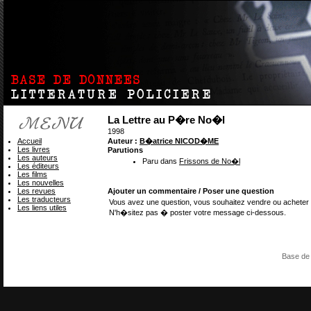
La Lettre au P�re No�l
1998
Accueil
Auteur :
B�atrice NICOD�ME
Les livres
Parutions
Les auteurs
Paru dans
Frissons de No�l
Les éditeurs
Les films
Les nouvelles
Les revues
Ajouter un commentaire / Poser une question
Les traducteurs
Vous avez une question, vous souhaitez vendre ou acheter 
Les liens utiles
N'h�sitez pas � poster votre message ci-dessous.
Base de