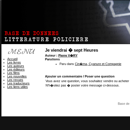
Je viendrai � sept Heures
Auteur :
Pierre V�RY
Accueil
Parutions
Les livres
Paru dans
Cin�ma, Cyanure et Compagnie
Les auteurs
Les éditeurs
Les films
Les nouvelles
Ajouter un commentaire / Poser une question
Les revues
Vous avez une question, vous souhaitez vendre ou acheter 
Les traducteurs
N'h�sitez pas � poster votre message ci-dessous.
Les liens utiles
Base de