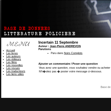
Incertain 11 Septembre
Auteur :
Jean-Pierre ANDREVON
Parutions
Accueil
Paru dans
Noirs Complots
Les livres
Les auteurs
Les éditeurs
Les films
Ajouter un commentaire / Poser une question
Les nouvelles
Vous avez une question, vous souhaitez vendre ou acheter 
Les revues
Les traducteurs
N'h�sitez pas � poster votre message ci-dessous.
Les liens utiles
Base de