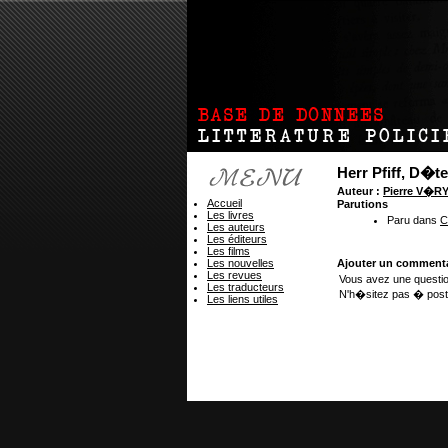
Herr Pfiff, D�te
Auteur :
Pierre V�R
Accueil
Parutions
Les livres
Paru dans
C
Les auteurs
Les éditeurs
Les films
Les nouvelles
Ajouter un commenta
Les revues
Vous avez une questio
Les traducteurs
N'h�sitez pas � post
Les liens utiles