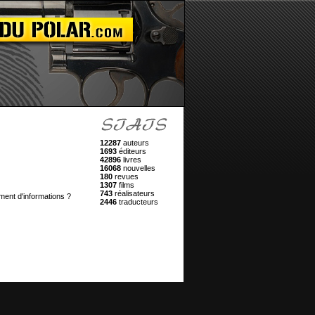
12287
auteurs
1693
éditeurs
42896
livres
16068
nouvelles
180
revues
1307
films
743
réalisateurs
ment d'informations ?
2446
traducteurs