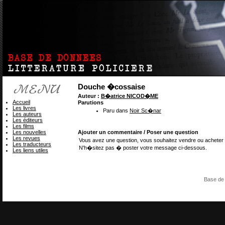
Douche �cossaise
Auteur :
B�atrice NICOD�ME
Accueil
Parutions
Les livres
Paru dans
Noir Sc�nar
Les auteurs
Les éditeurs
Les films
Les nouvelles
Ajouter un commentaire / Poser une question
Les revues
Vous avez une question, vous souhaitez vendre ou acheter 
Les traducteurs
N'h�sitez pas � poster votre message ci-dessous.
Les liens utiles
Base de