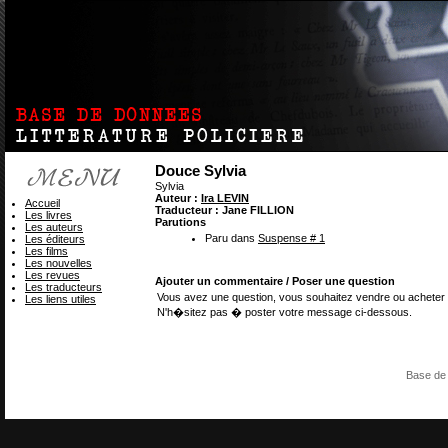
Douce Sylvia
Sylvia
Auteur :
Ira LEVIN
Accueil
Traducteur : Jane FILLION
Les livres
Parutions
Les auteurs
Paru dans
Suspense # 1
Les éditeurs
Les films
Les nouvelles
Les revues
Ajouter un commentaire / Poser une question
Les traducteurs
Vous avez une question, vous souhaitez vendre ou acheter 
Les liens utiles
N'h�sitez pas � poster votre message ci-dessous.
Base de