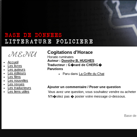
Cogitations d'Horace
Horatio ruminates
Auteur :
Dorothy B. HUGHES
Accueil
Traducteur : G�rard de CHERG�
Les livres
Parutions
Les auteurs
Les éditeurs
Paru dans
La Griffe du Chat
Les films
Les nouvelles
Les revues
Ajouter un commentaire / Poser une question
Les traducteurs
Les liens utiles
Vous avez une question, vous souhaitez vendre ou acheter 
N'h�sitez pas � poster votre message ci-dessous.
Base de