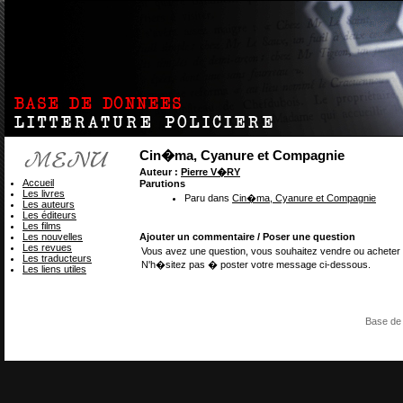
Cin�ma, Cyanure et Compagnie
Auteur :
Pierre V�RY
Accueil
Parutions
Les livres
Paru dans
Cin�ma, Cyanure et Compagnie
Les auteurs
Les éditeurs
Les films
Les nouvelles
Ajouter un commentaire / Poser une question
Les revues
Vous avez une question, vous souhaitez vendre ou acheter 
Les traducteurs
N'h�sitez pas � poster votre message ci-dessous.
Les liens utiles
Base de