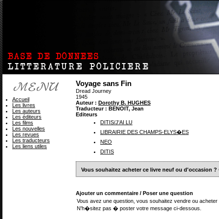
Voyage sans Fin
Dread Journey
1945
Accueil
Auteur :
Dorothy B. HUGHES
Les livres
Traducteur : BENOIT, Jean
Les auteurs
Editeurs
Les éditeurs
DITIS/J'AI LU
Les films
Les nouvelles
LIBRAIRIE DES CHAMPS-ELYS�ES
Les revues
Les traducteurs
NEO
Les liens utiles
DITIS
Vous souhaitez acheter ce livre neuf ou d'occasion ?
Ajouter un commentaire / Poser une question
Vous avez une question, vous souhaitez vendre ou acheter 
N'h�sitez pas � poster votre message ci-dessous.