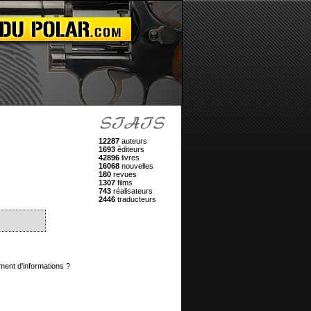
12287
auteurs
1693
éditeurs
42896
livres
16068
nouvelles
180
revues
1307
films
743
réalisateurs
2446
traducteurs
ment d'informations ?