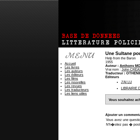
Une Sultane pou
Help from the Baron
1955
Accueil
Auteur :
Anthony M
Les livres
Vrai nom :
John CREA
Les auteurs
Traducteur : OTHEN
Les éditeurs
Editeurs
Les films
J'AI LU
Les nouvelles
Les revues
LIBRAIRIE
Les traducteurs
Les liens utiles
Vous souhaitez ach
Ajouter un commenta
Vous avez une questio
N'h�sitez pas � post