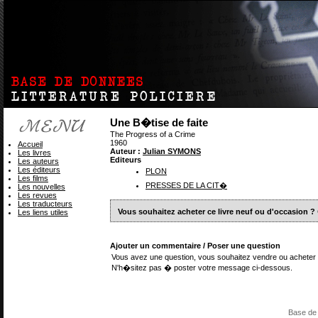
Une B�tise de faite
The Progress of a Crime
1960
Accueil
Auteur :
Julian SYMONS
Les livres
Editeurs
Les auteurs
Les éditeurs
PLON
Les films
PRESSES DE LA CIT�
Les nouvelles
Les revues
Les traducteurs
Vous souhaitez acheter ce livre neuf ou d'occasion ?
Les liens utiles
Ajouter un commentaire / Poser une question
Vous avez une question, vous souhaitez vendre ou acheter 
N'h�sitez pas � poster votre message ci-dessous.
Base de