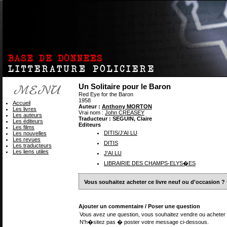
Un Solitaire pour le Baron
Red Eye for the Baron
1958
Accueil
Auteur :
Anthony MORTON
Les livres
Vrai nom :
John CREASEY
Les auteurs
Traducteur : SEGUIN, Claire
Les éditeurs
Editeurs
Les films
DITIS/J'AI LU
Les nouvelles
Les revues
DITIS
Les traducteurs
Les liens utiles
J'AI LU
LIBRAIRIE DES CHAMPS-ELYS�ES
Vous souhaitez acheter ce livre neuf ou d'occasion ?
Ajouter un commentaire / Poser une question
Vous avez une question, vous souhaitez vendre ou acheter 
N'h�sitez pas � poster votre message ci-dessous.