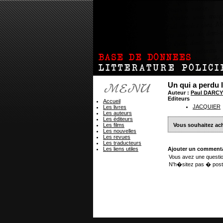
Un qui a perdu 
Auteur :
Paul DARCY
Editeurs
Accueil
JACQUIER
Les livres
Les auteurs
Les éditeurs
Les films
Vous souhaitez ach
Les nouvelles
Les revues
Les traducteurs
Les liens utiles
Ajouter un commenta
Vous avez une questio
N'h�sitez pas � post