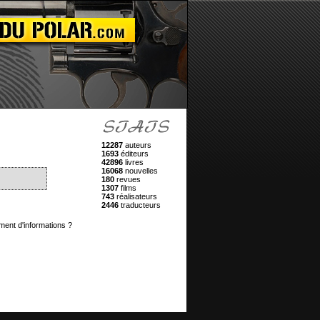
12287
auteurs
1693
éditeurs
42896
livres
16068
nouvelles
180
revues
1307
films
743
réalisateurs
2446
traducteurs
ment d'informations ?