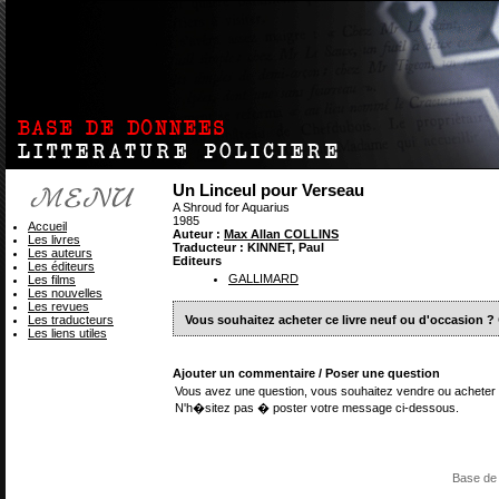
Un Linceul pour Verseau
A Shroud for Aquarius
1985
Accueil
Auteur :
Max Allan COLLINS
Les livres
Traducteur : KINNET, Paul
Les auteurs
Editeurs
Les éditeurs
GALLIMARD
Les films
Les nouvelles
Les revues
Les traducteurs
Vous souhaitez acheter ce livre neuf ou d'occasion ?
Les liens utiles
Ajouter un commentaire / Poser une question
Vous avez une question, vous souhaitez vendre ou acheter 
N'h�sitez pas � poster votre message ci-dessous.
Base de