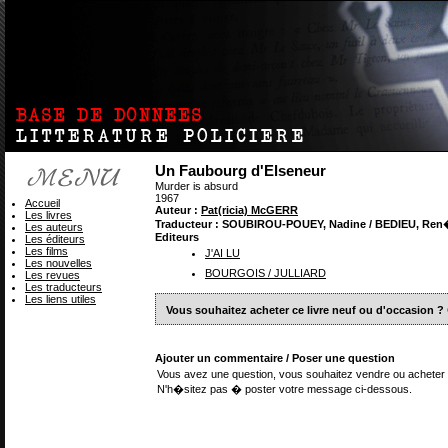
Un Faubourg d'Elseneur
Murder is absurd
1967
Accueil
Auteur :
Pat(ricia) McGERR
Les livres
Traducteur : SOUBIROU-POUEY, Nadine / BEDIEU, Ren
Les auteurs
Editeurs
Les éditeurs
Les films
J'AI LU
Les nouvelles
BOURGOIS / JULLIARD
Les revues
Les traducteurs
Les liens utiles
Vous souhaitez acheter ce livre neuf ou d'occasion ?
Ajouter un commentaire / Poser une question
Vous avez une question, vous souhaitez vendre ou acheter 
N'h�sitez pas � poster votre message ci-dessous.