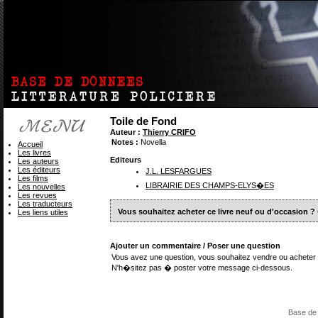
Toile de Fond
Auteur :
Thierry CRIFO
Notes :
Novella
Accueil
Les livres
Editeurs
Les auteurs
Les éditeurs
J.L. LESFARGUES
Les films
LIBRAIRIE DES CHAMPS-ELYS�ES
Les nouvelles
Les revues
Les traducteurs
Vous souhaitez acheter ce livre neuf ou d'occasion ?
Les liens utiles
Ajouter un commentaire / Poser une question
Vous avez une question, vous souhaitez vendre ou acheter 
N'h�sitez pas � poster votre message ci-dessous.
Base de