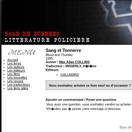
Sang et Tonnerre
Blood and Thunder
1995
Accueil
Auteur :
Max Allan COLLINS
Les livres
Traducteur : MISSERLY, H�l�ne
Les auteurs
Editeurs
Les éditeurs
Les films
GALLIMARD
Les nouvelles
Les revues
Les traducteurs
Vous souhaitez acheter ce livre neuf ou d'occasion ?
Les liens utiles
Ajouter un commentaire / Poser une question
Vous avez une question, vous souhaitez vendre ou acheter 
N'h�sitez pas � poster votre message ci-dessous.
Base de