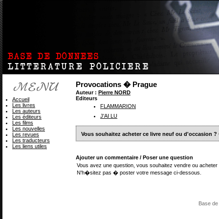
Provocations � Prague
Auteur :
Pierre NORD
Editeurs
Accueil
Les livres
FLAMMARION
Les auteurs
J'AI LU
Les éditeurs
Les films
Les nouvelles
Vous souhaitez acheter ce livre neuf ou d'occasion ?
Les revues
Les traducteurs
Les liens utiles
Ajouter un commentaire / Poser une question
Vous avez une question, vous souhaitez vendre ou acheter 
N'h�sitez pas � poster votre message ci-dessous.
Base de