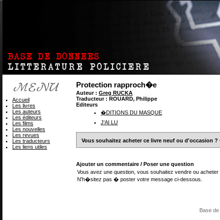
Protection rapproch�e
Auteur :
Greg RUCKA
Traducteur : ROUARD, Philippe
Accueil
Editeurs
Les livres
Les auteurs
�DITIONS DU MASQUE
Les éditeurs
J'AI LU
Les films
Les nouvelles
Les revues
Vous souhaitez acheter ce livre neuf ou d'occasion ?
Les traducteurs
Les liens utiles
Ajouter un commentaire / Poser une question
Vous avez une question, vous souhaitez vendre ou acheter 
N'h�sitez pas � poster votre message ci-dessous.
Base de