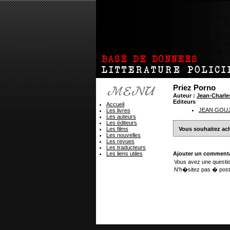
Priez Porno
Auteur :
Jean-Charl
Editeurs
Accueil
JEAN GOU
Les livres
Les auteurs
Les éditeurs
Les films
Vous souhaitez ach
Les nouvelles
Les revues
Les traducteurs
Les liens utiles
Ajouter un commenta
Vous avez une questio
N'h�sitez pas � post