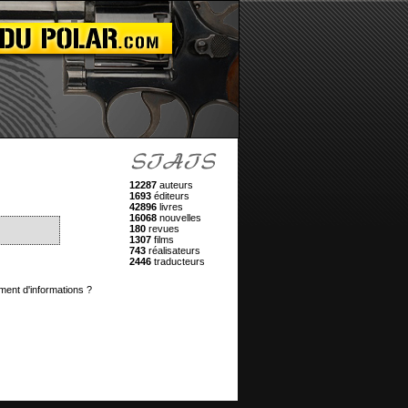
12287
auteurs
1693
éditeurs
42896
livres
16068
nouvelles
180
revues
1307
films
743
réalisateurs
2446
traducteurs
ment d'informations ?