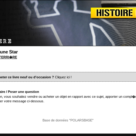
une Star
e FERRI�RE
eter ce livre neuf ou d'occasion ?
Cliquez ici
!
ire / Poser une question
n, vous souhaitez vendre ou acheter un objet en rapport avec ce sujet, apporter un compl�
er votre message ci-dessous.
Base de données "POLARSBASE"