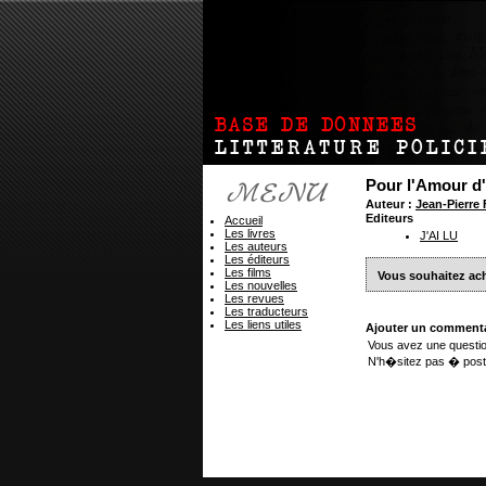
Pour l'Amour d'
Auteur :
Jean-Pierr
Editeurs
Accueil
Les livres
J'AI LU
Les auteurs
Les éditeurs
Les films
Vous souhaitez ach
Les nouvelles
Les revues
Les traducteurs
Les liens utiles
Ajouter un commenta
Vous avez une questio
N'h�sitez pas � post