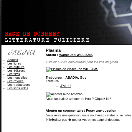
Plasma
Auteur :
Walter Jon WILLIAMS
Accueil
Cliquez sur les couvertures pour les voir en grand...
Les livres
Les auteurs
Les éditeurs
Les films
Les nouvelles
Traducteur : ABADIA, Guy
Les revues
Editeurs
Les traducteurs
J'AI LU
Les liens utiles
Vous souhaitez acheter ce livre ? Cliquez ici !
Ajouter un commentaire / Poser une question
Vous avez une question, vous souhaitez vendre ou acheter 
N'h�sitez pas � poster votre message ci-dessous.