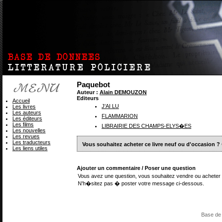
Paquebot
Auteur :
Alain DEMOUZON
Editeurs
Accueil
J'AI LU
Les livres
Les auteurs
FLAMMARION
Les éditeurs
Les films
LIBRAIRIE DES CHAMPS-ELYS�ES
Les nouvelles
Les revues
Les traducteurs
Vous souhaitez acheter ce livre neuf ou d'occasion ?
Les liens utiles
Ajouter un commentaire / Poser une question
Vous avez une question, vous souhaitez vendre ou acheter 
N'h�sitez pas � poster votre message ci-dessous.
Base de