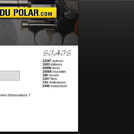
12287
auteurs
1693
éditeurs
42896
livres
16068
nouvelles
180
revues
1307
films
743
réalisateurs
2446
traducteurs
ment d'informations ?