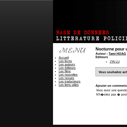
Nocturne pour
Auteur :
Tami HOAG
Editeurs
Accueil
Les livres
J'AI LU
Les auteurs
Les éditeurs
Les films
Vous souhaitez ach
Les nouvelles
Les revues
Les traducteurs
Les liens utiles
Ajouter un commenta
Vous avez une questio
N'h�sitez pas � post