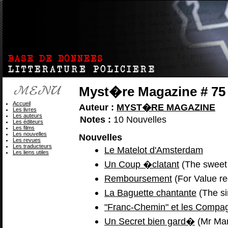
Myst�re Magazine # 75
Accueil
Auteur :
MYST�RE MAGAZINE
Les livres
Les auteurs
Notes :
10 Nouvelles
Les éditeurs
Les films
Les nouvelles
Nouvelles
Les revues
Les traducteurs
Le Matelot d'Amsterdam
Les liens utiles
Un Coup �clatant
(The sweet 
Remboursement
(For Value re
La Baguette chantante
(The si
"Franc-Chemin" et les Comp
Un Secret bien gard�
(Mr Man