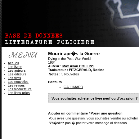
Mourir apr�s la Guerre
Dying in the Post-War World
1984
Accueil
Auteur :
Max Allan COLLINS
Les livres
Traducteur : FITZGERALD, Rosine
Les auteurs
Les éditeurs
Notes :
5 Nouvelles
Les films
Les nouvelles
Editeurs
Les revues
GALLIMARD
Les traducteurs
Les liens utiles
Vous souhaitez acheter ce livre neuf ou d'occasion ?
Ajouter un commentaire / Poser une question
Vous avez une question, vous souhaitez vendre ou acheter 
N'h�sitez pas � poster votre message ci-dessous.