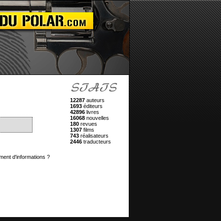
12287
auteurs
1693
éditeurs
42896
livres
16068
nouvelles
180
revues
1307
films
743
réalisateurs
2446
traducteurs
ment d'informations ?