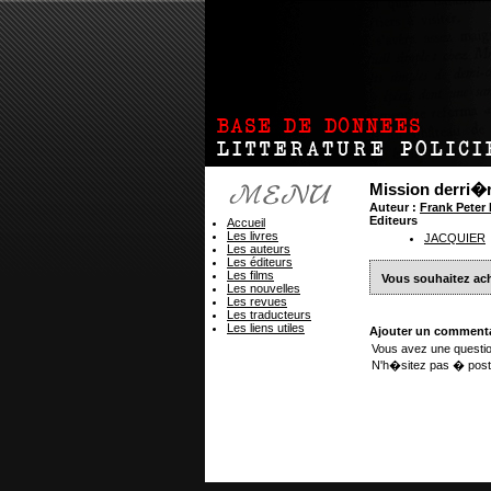
Mission derri�r
Auteur :
Frank Peter
Editeurs
Accueil
Les livres
JACQUIER
Les auteurs
Les éditeurs
Les films
Vous souhaitez ach
Les nouvelles
Les revues
Les traducteurs
Les liens utiles
Ajouter un commenta
Vous avez une questio
N'h�sitez pas � post