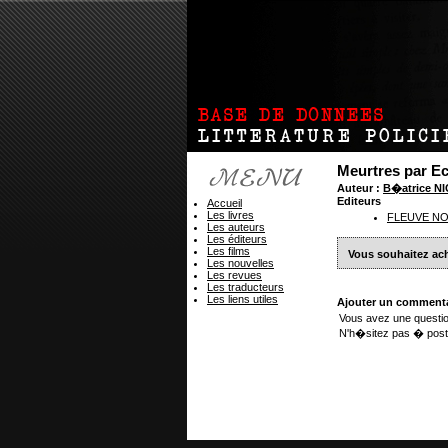
Meurtres par Ec
Auteur :
B�atrice 
Editeurs
Accueil
Les livres
FLEUVE NO
Les auteurs
Les éditeurs
Les films
Vous souhaitez ach
Les nouvelles
Les revues
Les traducteurs
Les liens utiles
Ajouter un commenta
Vous avez une questio
N'h�sitez pas � post