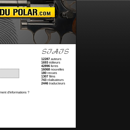
12287
auteurs
1693
éditeurs
42896
livres
16068
nouvelles
180
revues
1307
films
743
réalisateurs
2446
traducteurs
ment d'informations ?