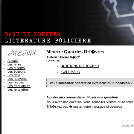
Meurtre Quai des Orf�vres
Auteur :
Pierre V�RY
Accueil
Editeurs
Les livres
�DITIONS DU ROCHER
Les auteurs
Les éditeurs
GALLIMARD
Les films
Les nouvelles
Les revues
Vous souhaitez acheter ce livre neuf ou d'occasion ?
Les traducteurs
Les liens utiles
Ajouter un commentaire / Poser une question
Vous avez une question, vous souhaitez vendre ou acheter 
N'h�sitez pas � poster votre message ci-dessous.
Base de