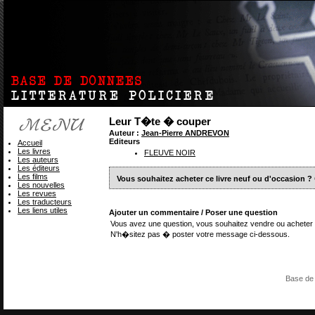
Leur T�te � couper
Auteur :
Jean-Pierre ANDREVON
Editeurs
Accueil
Les livres
FLEUVE NOIR
Les auteurs
Les éditeurs
Les films
Vous souhaitez acheter ce livre neuf ou d'occasion ?
Les nouvelles
Les revues
Les traducteurs
Les liens utiles
Ajouter un commentaire / Poser une question
Vous avez une question, vous souhaitez vendre ou acheter 
N'h�sitez pas � poster votre message ci-dessous.
Base de