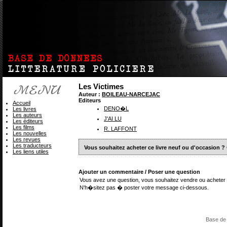
Les Victimes
Auteur :
BOILEAU-NARCEJAC
Editeurs
Accueil
DENO�L
Les livres
Les auteurs
J'AI LU
Les éditeurs
Les films
R. LAFFONT
Les nouvelles
Les revues
Les traducteurs
Vous souhaitez acheter ce livre neuf ou d'occasion ?
Les liens utiles
Ajouter un commentaire / Poser une question
Vous avez une question, vous souhaitez vendre ou acheter 
N'h�sitez pas � poster votre message ci-dessous.
Base de