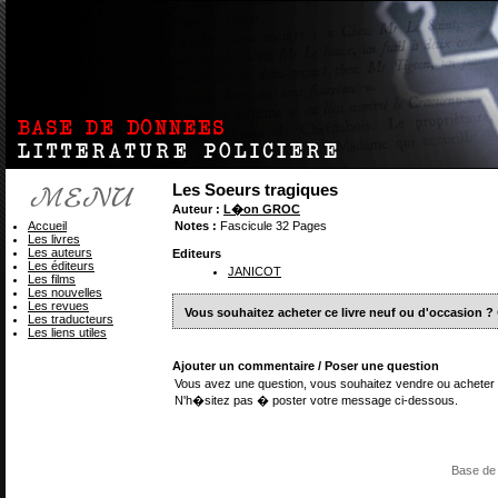
Les Soeurs tragiques
Auteur :
L�on GROC
Accueil
Notes :
Fascicule 32 Pages
Les livres
Les auteurs
Editeurs
Les éditeurs
JANICOT
Les films
Les nouvelles
Les revues
Vous souhaitez acheter ce livre neuf ou d'occasion ?
Les traducteurs
Les liens utiles
Ajouter un commentaire / Poser une question
Vous avez une question, vous souhaitez vendre ou acheter 
N'h�sitez pas � poster votre message ci-dessous.
Base de