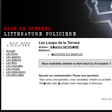
Les Loups de la Terreur
Auteur :
B�atrice NICOD�ME
Editeurs
Accueil
Les livres
�DITIONS DU MASQUE
Les auteurs
Les éditeurs
Les films
Vous souhaitez acheter ce livre neuf ou d'occasion ?
Les nouvelles
Les revues
Les traducteurs
Les liens utiles
Ajouter un commentaire / Poser une question
Vous avez une question, vous souhaitez vendre ou acheter 
N'h�sitez pas � poster votre message ci-dessous.
Base de