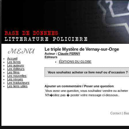
Le triple Mystère de Vernay-sur-Orge
Auteur :
Claude FERNY
Editeurs
Accueil
ÉDITIONS DU GLOBE
Les livres
Les auteurs
Les éditeurs
Les films
Vous souhaitez acheter ce livre neuf ou d'occasion ?
Les nouvelles
Les revues
Les traducteurs
Les liens utiles
Ajouter un commentaire / Poser une question
Vous avez une question, vous souhaitez vendre ou acheter 
N'h�sitez pas � poster votre message ci-dessous.
Contact
| Ba